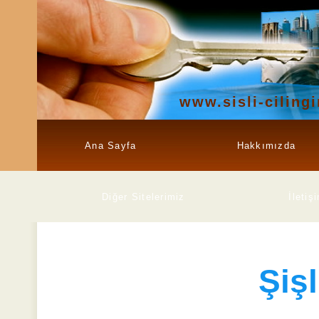
www.sisli-cilingi
Ana Sayfa
Hakkımızda
Diğer Sitelerimiz
İletiş
Şişl