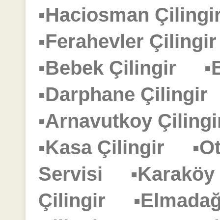
▪Haciosman Çilin
▪Ferahevler Çiling
▪Bebek Çilingir
▪
▪Darphane Çilingi
▪Arnavutkoy Çilin
▪Kasa Çilingir
▪O
Servisi
▪Karaköy
Çilingir
▪Elmadağ