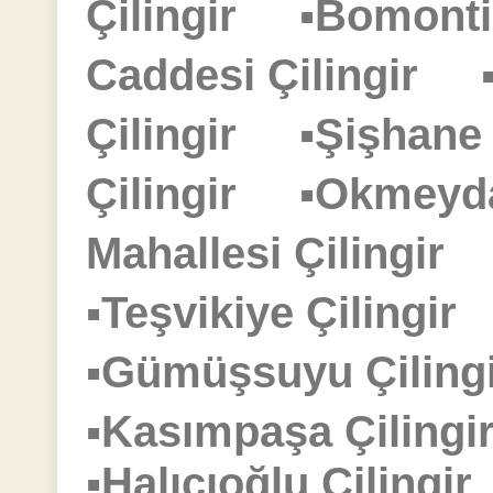
Çilingir
▪Bomonti
Caddesi Çilingir
Çilingir
▪Şişhane
Çilingir
▪Okmeyd
Mahallesi Çilingir
▪Teşvikiye Çilingi
▪Gümüşsuyu Çilin
▪Kasımpaşa Çilin
▪Halıcıoğlu Çiling